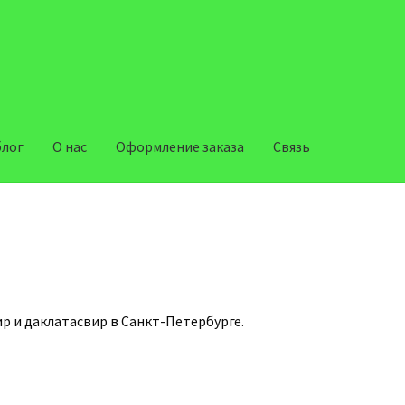
блог
О нас
Оформление заказа
Связь
рмление заказа
Связь
 и даклатасвир в Санкт-Петербурге.