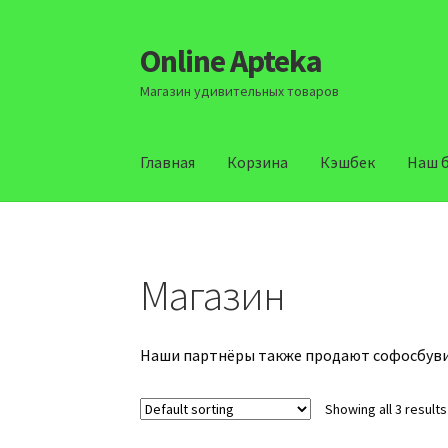
Online Apteka
Перейти
Перейти
к
к
Магазин удивительных товаров
навигации
содержимому
Главная
Корзина
Кэшбек
Наш 
Главная
Корзина
Кэшбек
Наш блог
О нас
Офо
Магазин
Наши партнёры также продают софосбувир
Showing all 3 results